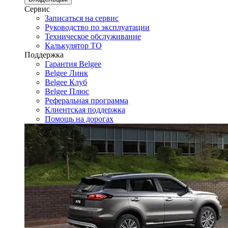
Сервис
Записаться на сервис
Руководство по эксплуатации
Техническое обслуживание
Калькулятор ТО
Поддержка
Гарантия Belgee
Belgee Линк
Belgee Клуб
Belgee Плюс
Реферальная программа
Клиентская поддержка
Помощь на дорогах