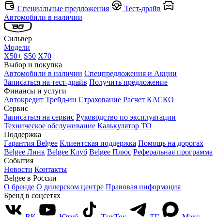
Специальные предложения
Тест-драйв
Автомобили в наличии
Сильвер
Модели
X50+
S50
X70
Выбор и покупка
Автомобили в наличии
Спецпредложения и Акции
Записаться на тест-драйв
Получить предложение
Финансы и услуги
Автокредит
Трейд-ин
Страхование
Расчет КАСКО
Сервис
Записаться на сервис
Руководство по эксплуатации
Техническое обслуживание
Калькулятор ТО
Поддержка
Гарантия Belgee
Клиентская поддержка
Помощь на дорогах
Belgee Линк
Belgee Клуб
Belgee Плюс
Реферальная программа
События
Новости
Контакты
Belgee в России
О бренде
О дилерском центре
Правовая информация
Бренд в соцсетях
ВК
Ютуб
ТикТок
ТГ
Макс