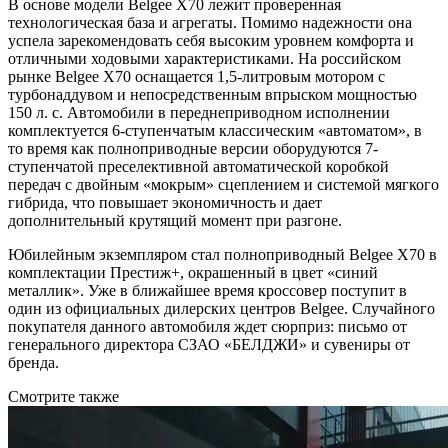
В основе модели Belgee X70 лежит проверенная
технологическая база и агрегаты. Помимо надежности она
успела зарекомендовать себя высоким уровнем комфорта и
отличными ходовыми характеристиками. На российском
рынке Belgee X70 оснащается 1,5-литровым мотором с
турбонаддувом и непосредственным впрыском мощностью
150 л. с. Автомобили в переднеприводном исполнении
комплектуется 6-ступенчатым классическим «автоматом», в
то время как полноприводные версии оборудуются 7-
ступенчатой преселективной автоматической коробкой
передач с двойным «мокрым» сцеплением и системой мягкого
гибрида, что повышает экономичность и дает
дополнительный крутящий момент при разгоне.
Юбилейным экземпляром стал полноприводный Belgee X70 в
комплектации Престиж+, окрашенный в цвет «синий
металлик». Уже в ближайшее время кроссовер поступит в
один из официальных дилерских центров Belgee. Случайного
покупателя данного автомобиля ждет сюрприз: письмо от
генерального директора СЗАО «БЕЛДЖИ» и сувениры от
бренда.
Смотрите также