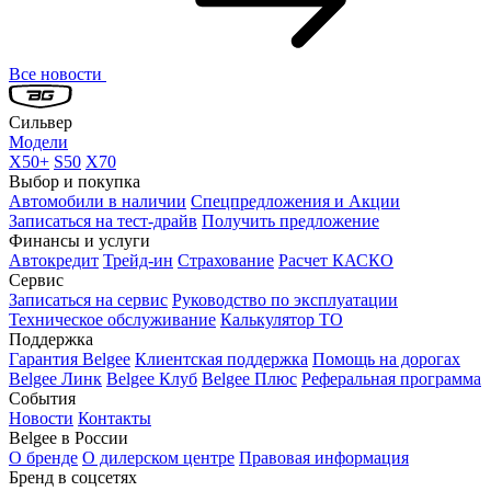
Все новости
Сильвер
Модели
X50+
S50
X70
Выбор и покупка
Автомобили в наличии
Спецпредложения и Акции
Записаться на тест-драйв
Получить предложение
Финансы и услуги
Автокредит
Трейд-ин
Страхование
Расчет КАСКО
Сервис
Записаться на сервис
Руководство по эксплуатации
Техническое обслуживание
Калькулятор ТО
Поддержка
Гарантия Belgee
Клиентская поддержка
Помощь на дорогах
Belgee Линк
Belgee Клуб
Belgee Плюс
Реферальная программа
События
Новости
Контакты
Belgee в России
О бренде
О дилерском центре
Правовая информация
Бренд в соцсетях