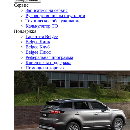
Сервис
Записаться на сервис
Руководство по эксплуатации
Техническое обслуживание
Калькулятор ТО
Поддержка
Гарантия Belgee
Belgee Линк
Belgee Клуб
Belgee Плюс
Реферальная программа
Клиентская поддержка
Помощь на дорогах