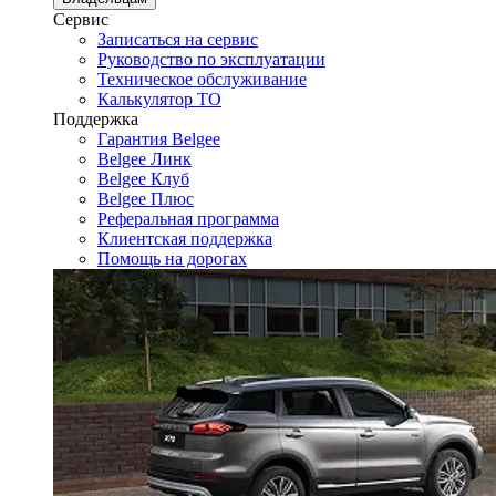
Сервис
Записаться на сервис
Руководство по эксплуатации
Техническое обслуживание
Калькулятор ТО
Поддержка
Гарантия Belgee
Belgee Линк
Belgee Клуб
Belgee Плюс
Реферальная программа
Клиентская поддержка
Помощь на дорогах