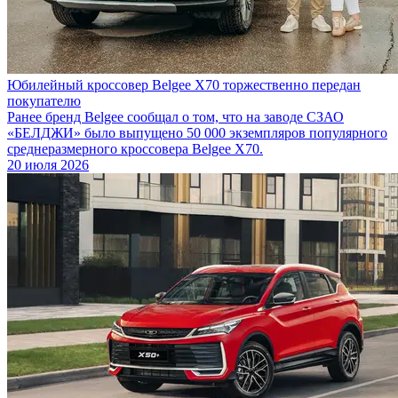
Юбилейный кроссовер Belgee X70 торжественно передан
покупателю
Ранее бренд Belgee сообщал о том, что на заводе СЗАО
«БЕЛДЖИ» было выпущено 50 000 экземпляров популярного
среднеразмерного кроссовера Belgee X70.
20 июля 2026