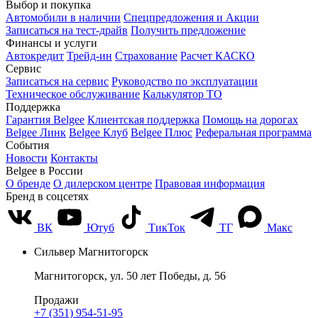
Выбор и покупка
Автомобили в наличии
Спецпредложения и Акции
Записаться на тест-драйв
Получить предложение
Финансы и услуги
Автокредит
Трейд-ин
Страхование
Расчет КАСКО
Сервис
Записаться на сервис
Руководство по эксплуатации
Техническое обслуживание
Калькулятор ТО
Поддержка
Гарантия Belgee
Клиентская поддержка
Помощь на дорогах
Belgee Линк
Belgee Клуб
Belgee Плюс
Реферальная программа
События
Новости
Контакты
Belgee в России
О бренде
О дилерском центре
Правовая информация
Бренд в соцсетях
ВК
Ютуб
ТикТок
ТГ
Макс
Сильвер Магнитогорск
Магнитогорск, ул. 50 лет Победы, д. 56
Продажи
+7 (351) 954-51-95